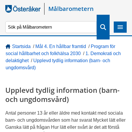
Gå direkt till sidans innehåll
Målbarometern
S
ö
k
Startsida
/
Mål 4. En hållbar framtid
/
Program för
social hållbarhet och folkhälsa 2030
/
1. Demokrati och
delaktighet
/
Upplevd tydlig information (barn- och
ungdomsvård)
Upplevd tydlig information (barn-
och ungdomsvård)
Antal personer 13 år eller äldre med kontakt med sociala
barn- och ungdomsvården som har svarat Mycket lätt eller
Ganska lätt på frågan Hur lätt eller svårt är det att förstå