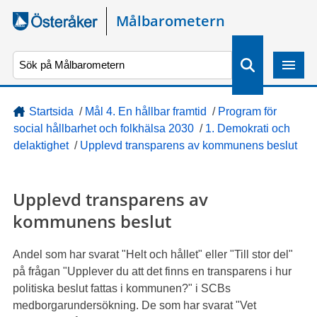
Gå direkt till sidans innehåll
Målbarometern
S
ö
k
Startsida
/
Mål 4. En hållbar framtid
/
Program för
social hållbarhet och folkhälsa 2030
/
1. Demokrati och
delaktighet
/
Upplevd transparens av kommunens beslut
Upplevd transparens av
kommunens beslut
Andel som har svarat "Helt och hållet" eller "Till stor del"
på frågan "Upplever du att det finns en transparens i hur
politiska beslut fattas i kommunen?" i SCBs
medborgarundersökning. De som har svarat "Vet