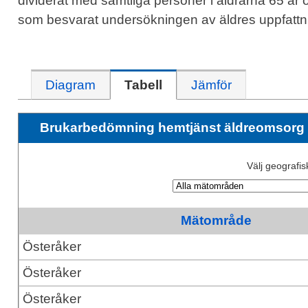
dividerat med samtliga personer i åldrarna 65 år
som besvarat undersökningen av äldres uppfattn
Diagram
Tabell
Jämför
Brukarbedömning hemtjänst äldreomsorg - 
Välj geografi
Mätområde
Österåker
Österåker
Österåker