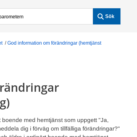
Sök
et
/
God information om förändringar (hemtjänst
rändringar
g)
närt boende med hemtjänst som uppgett "Ja,
eddela dig i förväg om tillfälliga förändringar?"