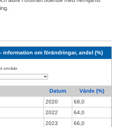
 och äldre i ordinärt boende med hemtjänst
ing.
information om förändringar, andel (%)
skt område
Datum
Värde (%)
2020
68,0
2022
64,0
2023
66,0