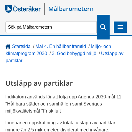
Gå direkt till sidans innehåll
Målbarometern
S
ö
k
Startsida
/
Mål 4. En hållbar framtid
/
Miljö- och
klimatprogram 2030
/
3. God bebyggd miljö
/
Utsläpp av
partiklar
Utsläpp av partiklar
Indikatorn används för att följa upp Agenda 2030-mål 11,
"Hållbara städer och samhällen samt Sveriges
miljökvalitetsmål "Frisk luft".
Innebär en uppskattning av totala utsläpp av partiklar
mindre än 2,5 mikrometer, dividerat med invånare.