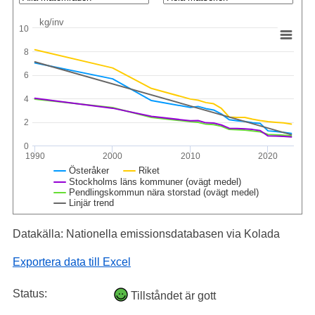
kg/inv
10
8
6
4
2
0
1990
2000
2010
2020
Österåker
Riket
Stockholms läns kommuner (ovägt medel)
Pendlingskommun nära storstad (ovägt medel)
Linjär trend
Datakälla: Nationella emissionsdatabasen via Kolada
Exportera data till Excel
Status:
Tillståndet är gott