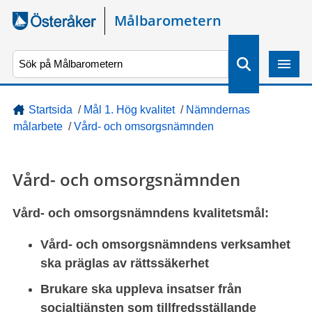
Gå direkt till sidans innehåll
Målbarometern
S
ö
k
Startsida
/
Mål 1. Hög kvalitet
/
Nämndernas
målarbete
/
Vård- och omsorgsnämnden
Vård- och omsorgsnämnden
Vård- och omsorgsnämndens kvalitetsmål:
Vård- och omsorgsnämndens verksamhet
ska präglas av rättssäkerhet
Brukare ska uppleva insatser från
socialtjänsten som tillfredsställande