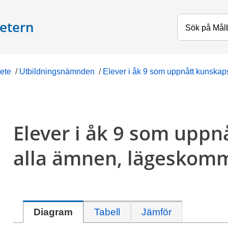
etern
ete
/
Utbildningsnämnden
/
Elever i åk 9 som uppnått kunska
Elever i åk 9 som uppn
alla ämnen, lägeskom
Diagram
Tabell
Jämför