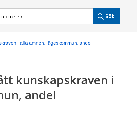
Sök
pskraven i alla ämnen, lägeskommun, andel
ått kunskapskraven i
mun, andel