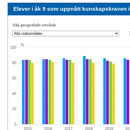
Elever i åk 9 som uppnått kunskapskraven 
Välj geografiskt område
%
100
80
60
40
20
0
2015
2016
2017
2018
2019
20