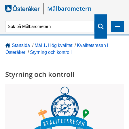
Gå direkt till sidans innehåll
Målbarometern
S
ö
k
Startsida
/
Mål 1. Hög kvalitet
/
Kvalitetsresan i
Österåker
/
Styrning och kontroll
Styrning och kontroll