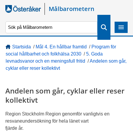
Gå direkt till sidans innehåll
Målbarometern
S
ö
k
Startsida
/
Mål 4. En hållbar framtid
/
Program för
social hållbarhet och folkhälsa 2030
/
5. Goda
levnadsvanor och en meningsfull fritid
/
Andelen som går,
cyklar eller reser kollektivt
Andelen som går, cyklar eller reser
kollektivt
Region Stockholm Region genomför vanligtvis en
resvaneundersökning för hela länet vart
fjärde år.