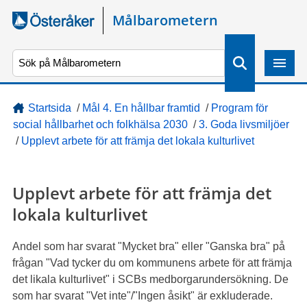
Gå direkt till sidans innehåll
Målbarometern
S
ö
k
Startsida
/
Mål 4. En hållbar framtid
/
Program för
social hållbarhet och folkhälsa 2030
/
3. Goda livsmiljöer
/
Upplevt arbete för att främja det lokala kulturlivet
Upplevt arbete för att främja det
lokala kulturlivet
Andel som har svarat "Mycket bra" eller "Ganska bra" på
frågan "Vad tycker du om kommunens arbete för att främja
det likala kulturlivet" i SCBs medborgarundersökning. De
som har svarat "Vet inte"/"Ingen åsikt" är exkluderade.