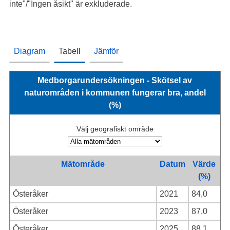
inte"/"Ingen åsikt" är exkluderade.
Diagram
Tabell
Jämför
Medborgarundersökningen - Skötsel av
naturområden i kommunen fungerar bra, andel
(%)
Välj geografiskt område
Mätområde
Datum
Värde
(%)
Österåker
2021
84,0
Österåker
2023
87,0
Österåker
2025
88,1