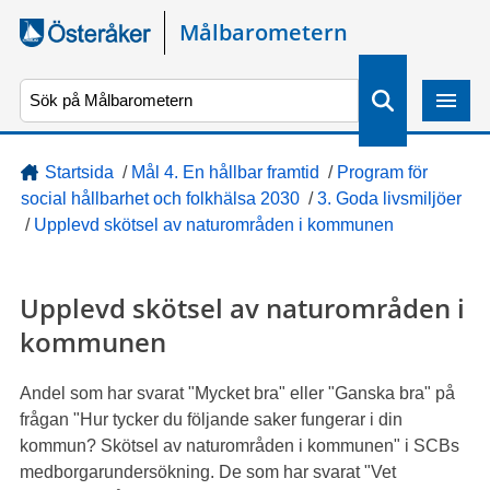
Gå direkt till sidans innehåll
Målbarometern
S
ö
k
Startsida
/
Mål 4. En hållbar framtid
/
Program för
social hållbarhet och folkhälsa 2030
/
3. Goda livsmiljöer
/
Upplevd skötsel av naturområden i kommunen
Upplevd skötsel av naturområden i
kommunen
Andel som har svarat "Mycket bra" eller "Ganska bra" på
frågan "Hur tycker du följande saker fungerar i din
kommun? Skötsel av naturområden i kommunen" i SCBs
medborgarundersökning. De som har svarat "Vet