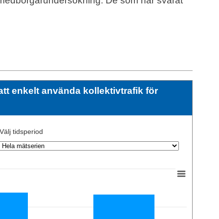
s medborgarundersökning. De som har svarat
 enkelt använda kollektivtrafik för
Välj tidsperiod