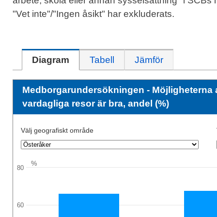
arbete, skola eller annan sysselsättning" i SCB
"Vet inte"/"Ingen åsikt" har exkluderats.
Diagram
Tabell
Jämför
Medborgarundersökningen - Möjligheterna att
vardagliga resor är bra, andel (%)
Välj geografiskt område
%
80
60