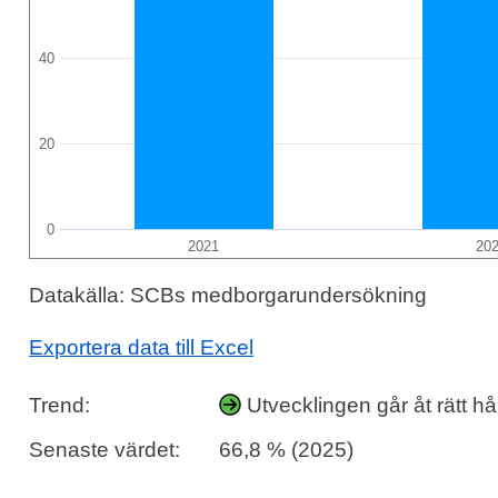
40
20
0
2021
20
Datakälla: SCBs medborgarundersökning
Exportera data till Excel
Trend:
Utvecklingen går åt rätt hål
Senaste värdet:
66,8 % (2025)