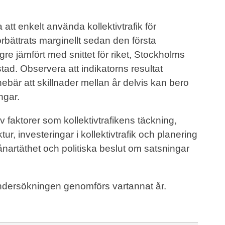
tt enkelt använda kollektivtrafik för
rbättrats marginellt sedan den första
e jämfört med snittet för riket, Stockholms
d. Observera att indikatorns resultat
ebär att skillnader mellan år delvis kan bero
ngar.
v faktorer som kollektivtrafikens täckning,
r, investeringar i kollektivtrafik och planering
vånartäthet och politiska beslut om satsningar
ndersökningen genomförs vartannat år.