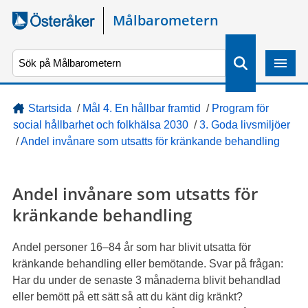
Gå direkt till sidans innehåll
Målbarometern
S
ö
k
Startsida
/
Mål 4. En hållbar framtid
/
Program för
social hållbarhet och folkhälsa 2030
/
3. Goda livsmiljöer
/
Andel invånare som utsatts för kränkande behandling
Andel invånare som utsatts för
kränkande behandling
Andel personer 16–84 år som har blivit utsatta för
kränkande behandling eller bemötande. Svar på frågan:
Har du under de senaste 3 månaderna blivit behandlad
eller bemött på ett sätt så att du känt dig kränkt?