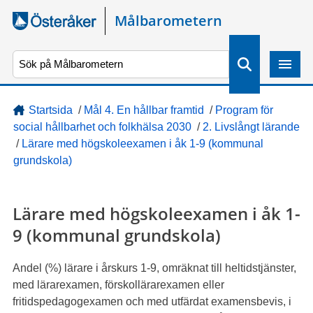
Gå direkt till sidans innehåll
Målbarometern
S
ö
k
Startsida
/
Mål 4. En hållbar framtid
/
Program för
social hållbarhet och folkhälsa 2030
/
2. Livslångt lärande
/
Lärare med högskoleexamen i åk 1-9 (kommunal
grundskola)
Lärare med högskoleexamen i åk 1-
9 (kommunal grundskola)
Andel (%) lärare i årskurs 1-9, omräknat till heltidstjänster,
med lärarexamen, förskollärarexamen eller
fritidspedagogexamen och med utfärdat examensbevis, i