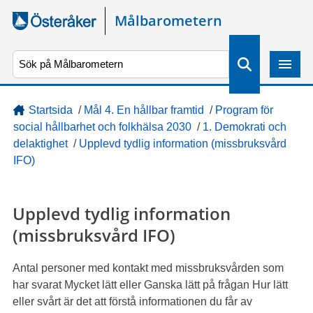
Gå direkt till sidans innehåll
Målbarometern
S
ö
k
Startsida
/
Mål 4. En hållbar framtid
/
Program för
social hållbarhet och folkhälsa 2030
/
1. Demokrati och
delaktighet
/
Upplevd tydlig information (missbruksvård
IFO)
Upplevd tydlig information
(missbruksvård IFO)
Antal personer med kontakt med missbruksvården som
har svarat Mycket lätt eller Ganska lätt på frågan Hur lätt
eller svårt är det att förstå informationen du får av