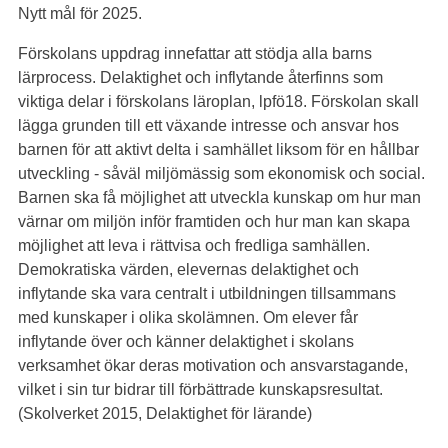
Nytt mål för 2025.
Förskolans uppdrag innefattar att stödja alla barns
lärprocess. Delaktighet och inflytande återfinns som
viktiga delar i förskolans läroplan, lpfö18. Förskolan skall
lägga grunden till ett växande intresse och ansvar hos
barnen för att aktivt delta i samhället liksom för en hållbar
utveckling - såväl miljömässig som ekonomisk och social.
Barnen ska få möjlighet att utveckla kunskap om hur man
värnar om miljön inför framtiden och hur man kan skapa
möjlighet att leva i rättvisa och fredliga samhällen.
Demokratiska värden, elevernas delaktighet och
inflytande ska vara centralt i utbildningen tillsammans
med kunskaper i olika skolämnen. Om elever får
inflytande över och känner delaktighet i skolans
verksamhet ökar deras motivation och ansvarstagande,
vilket i sin tur bidrar till förbättrade kunskapsresultat.
(Skolverket 2015, Delaktighet för lärande)