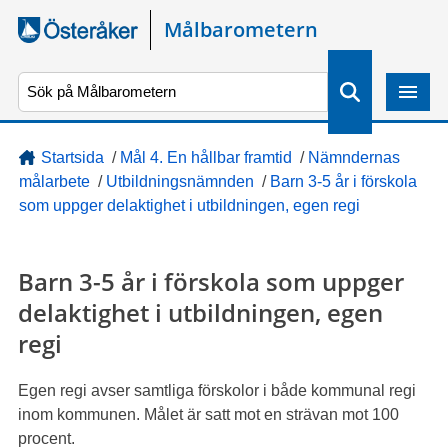
Gå direkt till sidans innehåll
Målbarometern
S
ö
k
Startsida
/
Mål 4. En hållbar framtid
/
Nämndernas
målarbete
/
Utbildningsnämnden
/
Barn 3-5 år i förskola
som uppger delaktighet i utbildningen, egen regi
Barn 3-5 år i förskola som uppger
delaktighet i utbildningen, egen
regi
Egen regi avser samtliga förskolor i både kommunal regi
inom kommunen. Målet är satt mot en strävan mot 100
procent.