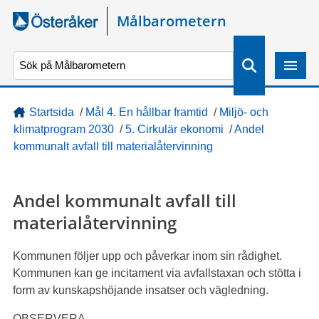
Gå direkt till sidans innehåll
Målbarometern
S
ö
k
Startsida
/
Mål 4. En hållbar framtid
/
Miljö- och
klimatprogram 2030
/
5. Cirkulär ekonomi
/
Andel
kommunalt avfall till materialåtervinning
Andel kommunalt avfall till
materialåtervinning
Kommunen följer upp och påverkar inom sin rådighet.
Kommunen kan ge incitament via avfallstaxan och stötta i
form av kunskapshöjande insatser och vägledning.
OBSERVERA