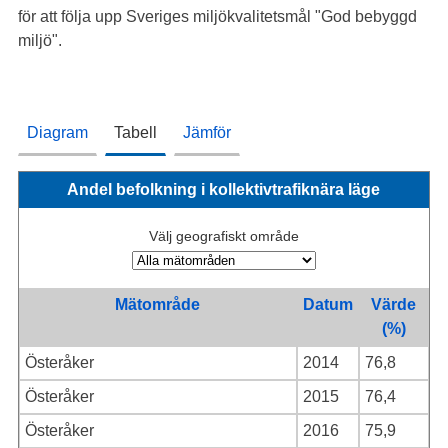
för att följa upp Sveriges miljökvalitetsmål "God bebyggd
miljö".
Diagram
Tabell
Jämför
Andel befolkning i kollektivtrafiknära läge
Välj geografiskt område
Mätområde
Datum
Värde
(%)
Österåker
2014
76,8
Österåker
2015
76,4
Österåker
2016
75,9