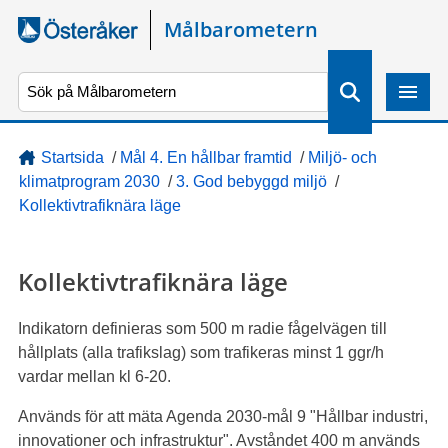
Gå direkt till sidans innehåll
Målbarometern
S
ö
k
Startsida
/
Mål 4. En hållbar framtid
/
Miljö- och
klimatprogram 2030
/
3. God bebyggd miljö
/
Kollektivtrafiknära läge
Kollektivtrafiknära läge
Indikatorn definieras som 500 m radie fågelvägen till
hållplats (alla trafikslag) som trafikeras minst 1 ggr/h
vardar mellan kl 6-20.
Används för att mäta Agenda 2030-mål 9 "Hållbar industri,
innovationer och infrastruktur". Avståndet 400 m används