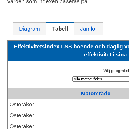
värden som indexen baseras på.
Diagram
Tabell
Jämför
Effektivitetsindex LSS boende och daglig 
effektivitet i sin
Välj geografi
Mätområde
Österåker
Österåker
Österåker